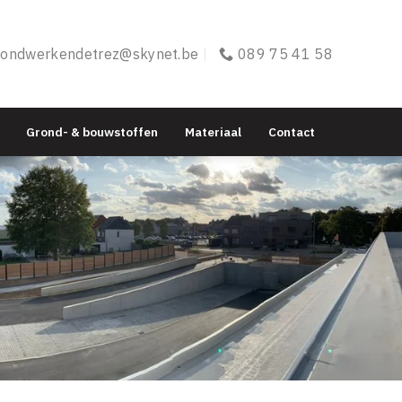
rondwerkendetrez@skynet.be
089 75 41 58
Grond- & bouwstoffen
Materiaal
Contact