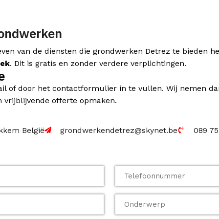
rondwerken
en van de diensten die grondwerken Detrez te bieden hee
oek
. Dit is gratis en zonder verdere verplichtingen.
e
il of door het contactformulier in te vullen. Wij nemen da
vrijblijvende offerte opmaken.
okkem België
grondwerkendetrez@skynet.be
089 75