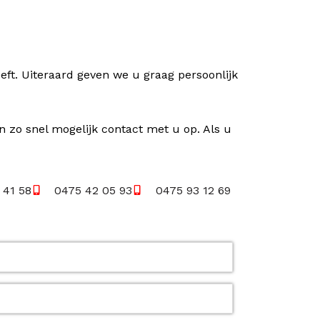
ft. Uiteraard geven we u graag persoonlijk
n zo snel mogelijk contact met u op. Als u
 41 58
0475 42 05 93
0475 93 12 69